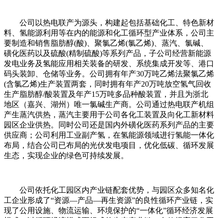
公司以热电联产为源头，构建起包括基础化工、特色新材
料、氢能源利用等在内的能源和化工循环型产业体系，公司主
要制造和销售脂肪醇(酸)、聚氯乙烯(氯乙烯)、蒸汽、氯碱、
磺化医药以及硫酸(精制硫酸)等系列产品，子公司经营新能源
发电业务及氢能应用相关装备的研发、系统集成开发等、港口
码头装卸、仓储等业务。公司拥有年产30万吨乙烯法聚氯乙烯
(含氯乙烯)生产装置两套，同时拥有年产20万吨放空氢气回收
生产脂肪醇/酸装置及年产15万吨多品种酸装置，并且为浙北
地区（嘉兴、湖州）唯一氯碱生产商。公司通过热电联产机组
产生蒸汽供热，蒸汽主要用于公司各化工装置及向化工新材料
园区企业供热。同时公司还是国内外磺化医药系列产品的主要
供应商；公司利用工业副产氢，在氢能源领域进行氢能一体化
布局，结合公司已布局的光伏发电项目，优化低碳、循环发展
生态，实现企业的绿色可持续发展。
公司依托化工园区内产业链配套优势，与园区众多知名化
工企业形成了“资源—产品—再生资源”的良性循环产业链，实
现了公用设施、物流运输、环境保护的“一体化”循环经济发展