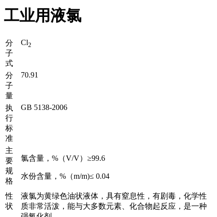
工业用液氯
Cl
分
2
子
式
70.91
分
子
量
GB 5138-2006
执
行
标
准
主
氯含量，%（V/V）≥99.6
要
规
水份含量，%（m/m)≤ 0.04
格
性
液氯为黄绿色油状液体，具有窒息性，有剧毒，化学性
状
质非常活泼，能与大多数元素、化合物起反应，是一种
强氧化剂。